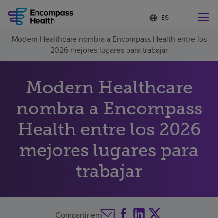
Lista
I
d
de
i
idiomas
Modern Healthcare nombra a Encompass Health entre los
o
Encuentre una localidad cerca de usted
contraída
2026 mejores lugares para trabajar
m
a
s
e
Modern Healthcare
l
Por qué debe elegirnos
e
nombra a Encompass
c
c
Servicios de rehabilitación
Health entre los 2026
i
o
n
mejores lugares para
Pacientes y cuidadores
a
d
trabajar
o
Recursos de salud
Acerca de nosotros
Compartir en