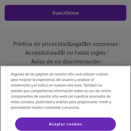
Suscribirse
Política de privacidad
Legal
Sin sorpresas
Accesibilidad
Si no habla inglés
Aviso de no discriminación
Cumplimiento de los proveedores
Algunas de las páginas de nuestro sitio web utilizan cookies
para mejorar la experiencia del usuario y analizar el
rendimiento y el tráfico en nuestro sitio web. También es
posible que compartamos información sobre su uso de ciertos
componentes de nuestro sitio web con nuestros asociados de
© 2026 Encompass Health Corporation
redes sociales, publicidad y análisis para proporcionar, medir y
personalizar nuestro contenido y anuncios.
Preferencias de cookies
Aceptar cookies
Aviso legal: Se tradujo con la ayuda de