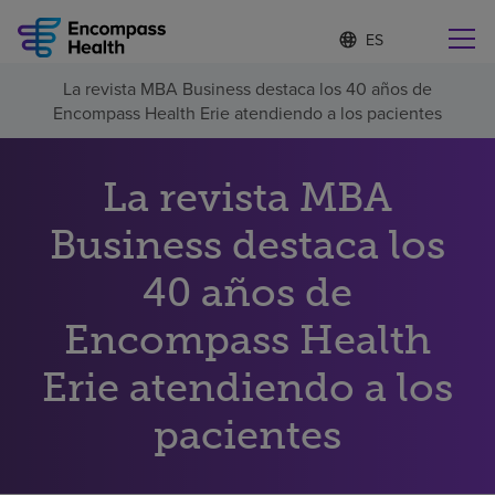
I
Lista
d
de
i
idiomas
La revista MBA Business destaca los 40 años de
o
Encuentre una localidad cerca de usted
contraída
Encompass Health Erie atendiendo a los pacientes
m
a
s
e
La revista MBA
l
Por qué debe elegirnos
e
Business destaca los
c
c
40 años de
Servicios de rehabilitación
i
o
n
Encompass Health
Pacientes y cuidadores
a
d
Erie atendiendo a los
o
Recursos de salud
pacientes
Acerca de nosotros