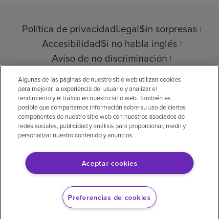
Política de privacidad
Legal
Sin sorpresas
Accesibilidad
Si no habla inglés
Aviso de no discriminación
Cumplimiento de los proveedores
Algunas de las páginas de nuestro sitio web utilizan cookies
para mejorar la experiencia del usuario y analizar el
rendimiento y el tráfico en nuestro sitio web. También es
posible que compartamos información sobre su uso de ciertos
© 2026 Encompass Health Corporation
componentes de nuestro sitio web con nuestros asociados de
redes sociales, publicidad y análisis para proporcionar, medir y
Preferencias de cookies
personalizar nuestro contenido y anuncios.
Aceptar cookies
Aviso legal: Se tradujo con la ayuda de
inteligencia artificial (IA). La versión en inglés
Preferencias de cookies
es la versión oficial.