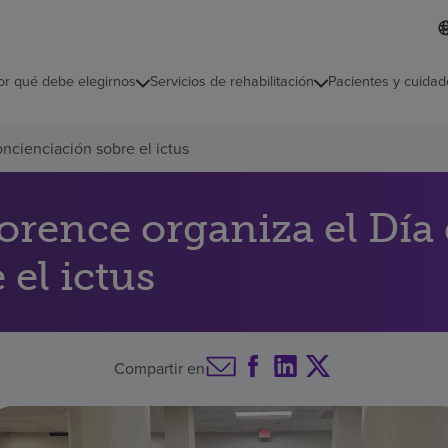
L
I
d
d
i
i
o
or qué debe elegirnos
Servicios de rehabilitación
Pacientes y cuidad
c
m
a
s
cienciación sobre el ictus
e
l
e
c
orence organiza el Día
c
i
el ictus
o
n
a
d
o
Compartir en