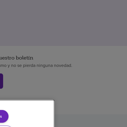
uestro boletín
smo y no se pierda ninguna novedad.
s