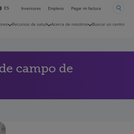
ista
Inversores
Empleos
Pagar mi factura
e
diomas
ores
Recursos de salud
Acerca de nosotros
Buscar un centro
ontraída
 de campo de