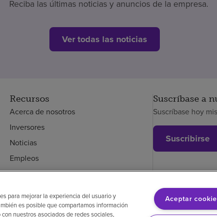
Reciba las últimas noticias y anuncios de la empresa.
Ver todas las noticias
Recursos
Suscríbase a n
Acerca de nosotros
Suscríbase hoy mi
Inversores
Suscribirse
Noticias
Empleos
Empleados
es para mejorar la experiencia del usuario y
Aceptar cookie
. También es posible que compartamos información
glés
Aviso de no discriminación
Cumplimiento de los proveedores
 con nuestros asociados de redes sociales,