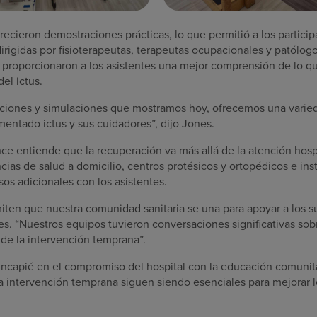
recieron demostraciones prácticas, lo que permitió a los partici
irigidas por fisioterapeutas, terapeutas ocupacionales y patólogo
s proporcionaron a los asistentes una mejor comprensión de lo 
del ictus.
ciones y simulaciones que mostramos hoy, ofrecemos una varied
entado ictus y sus cuidadores”, dijo Jones.
 entiende que la recuperación va más allá de la atención hospita
ias de salud a domicilio, centros protésicos y ortopédicos e ins
sos adicionales con los asistentes.
ten que nuestra comunidad sanitaria se una para apoyar a los su
es. “Nuestros equipos tuvieron conversaciones significativas sob
a de la intervención temprana”.
incapié en el compromiso del hospital con la educación comunita
a intervención temprana siguen siendo esenciales para mejorar l