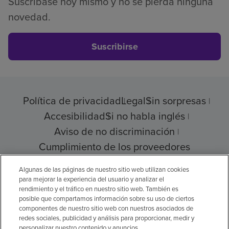
Suscríbase hoy mismo y no se pierda ninguna
novedad.
Suscribirse
Política de privacidad
Legal
Sin sorpresas
Accesibilidad
Si no habla inglés
Aviso de no discriminación
Cumplimiento de los proveedores
Algunas de las páginas de nuestro sitio web utilizan cookies
para mejorar la experiencia del usuario y analizar el
rendimiento y el tráfico en nuestro sitio web. También es
© 2026 Encompass Health Corporation
posible que compartamos información sobre su uso de ciertos
componentes de nuestro sitio web con nuestros asociados de
Preferencias de cookies
redes sociales, publicidad y análisis para proporcionar, medir y
personalizar nuestro contenido y anuncios.