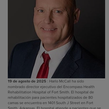
Buscar un centro
Inversores
Empleos
Pagar mi factura
19 de agosto de 2025
: Harlo McCall ha sido
nombrado director ejecutivo del
Encompass Health
Rehabilitation Hospital of Fort Smith
. El hospital de
rehabilitación para pacientes hospitalizados de 80
camas se encuentra en 1401 South J Street en Fort
Smith, Arkansas. El hospital atiende a pacientes que se