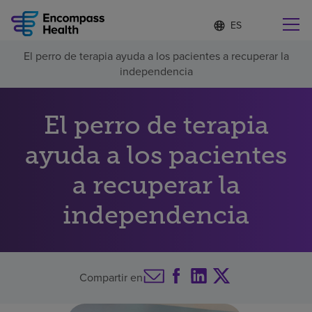
Lista
I
d
de
i
idiomas
El perro de terapia ayuda a los pacientes a recuperar la
o
Encuentre una localidad cerca de usted
contraída
independencia
m
a
s
e
El perro de terapia
l
Por qué debe elegirnos
e
ayuda a los pacientes
c
c
Servicios de rehabilitación
a recuperar la
i
o
n
independencia
Pacientes y cuidadores
a
d
o
Recursos de salud
Compartir en
Acerca de nosotros