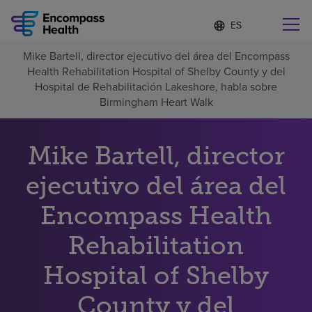
Lista
I
d
de
i
idiomas
Mike Bartell, director ejecutivo del área del Encompass
o
Encuentre una localidad cerca de usted
contraída
Health Rehabilitation Hospital of Shelby County y del
m
a
Hospital de Rehabilitación Lakeshore, habla sobre
s
Birmingham Heart Walk
e
l
Por qué debe elegirnos
e
Mike Bartell, director
c
c
Servicios de rehabilitación
ejecutivo del área del
i
o
n
Encompass Health
Pacientes y cuidadores
a
d
Rehabilitation
o
Recursos de salud
Hospital of Shelby
Acerca de nosotros
County y del