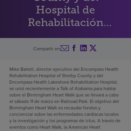
Hospital de
Buscar un centro
Rehabilitación
Inversores
Lakeshore, habla
Empleos
sobre Birmingham
Compartir en
Pagar mi factura
Heart Walk
Mike Bartell, director ejecutivo del Encompass Health
Rehabilitation Hospital of Shelby County y del
Encompass Health Lakeshore Rehabilitation Hospital,
se unió recientemente a Talk of Alabama para hablar
sobre el Birmingham Heart Walk que se llevará a cabo
el sábado 11 de marzo en Railroad Park. El objetivo del
Birmingham Heart Walk es recaudar fondos y
concienciar sobre las enfermedades cardíacas locales
y la investigación y los programas de ictus. A través de
eventos como Heart Walk, la American Heart