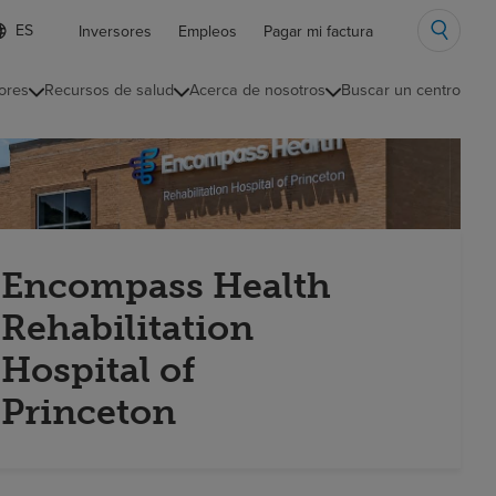
ista
Inversores
Empleos
Pagar mi factura
e
diomas
ores
Recursos de salud
Acerca de nosotros
Buscar un centro
ontraída
Encompass Health
Rehabilitation
Hospital of
Princeton