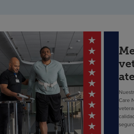
Me
ve
at
Nuestr
Care N
vetera
calida
seguro