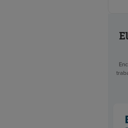
E
Enc
trab