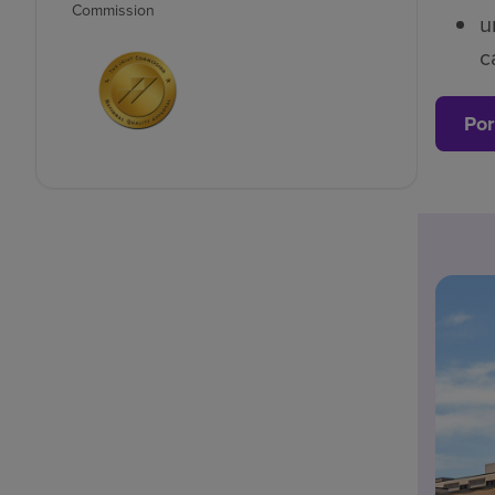
Commission
u
c
Por