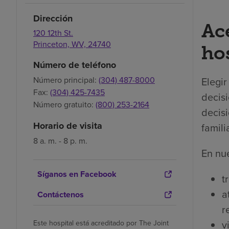
Dirección
Ac
120 12th St.
Princeton,
WV,
24740
hos
Número de teléfono
Número principal:
(304) 487-8000
Elegi
Fax:
(304) 425-7435
decisi
Número gratuito:
(800) 253-2164
decisi
Horario de visita
famili
8 a. m. - 8 p. m.
En nue
Síganos en Facebook
t
a
Contáctenos
r
v
Este hospital está acreditado por The Joint