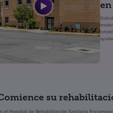
en
Disfru
modern
rehabi
ayudar
Comience su rehabilitaci
n el Hospital de Rehabilitación Sanitaria Encompas