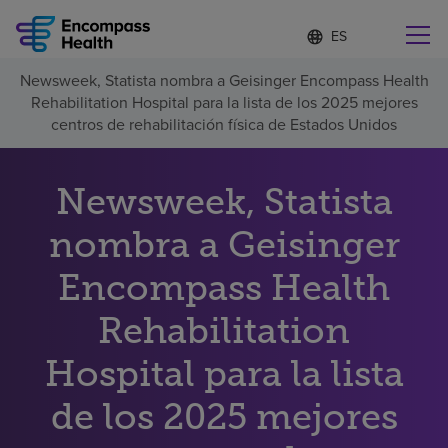
Lista
I
d
de
i
idiomas
Newsweek, Statista nombra a Geisinger Encompass Health
o
Encuentre una localidad cerca de usted
contraída
Rehabilitation Hospital para la lista de los 2025 mejores
m
a
centros de rehabilitación física de Estados Unidos
s
e
l
Newsweek, Statista
Por qué debe elegirnos
e
c
nombra a Geisinger
c
Servicios de rehabilitación
i
o
Encompass Health
n
Pacientes y cuidadores
a
Rehabilitation
d
o
Hospital para la lista
Recursos de salud
de los 2025 mejores
Acerca de nosotros