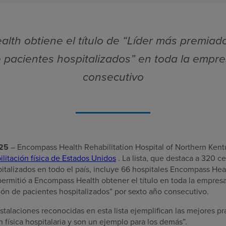
th obtiene el título de “Líder más premiad
e pacientes hospitalizados” en toda la empr
consecutivo
025
– Encompass Health Rehabilitation Hospital of Northern Kent
litación física de Estados Unidos
. La lista, que destaca a 320 ce
pitalizados en todo el país, incluye 66 hospitales Encompass Hea
 permitió a Encompass Health obtener el título en toda la empre
ión de pacientes hospitalizados” por sexto año consecutivo.
alaciones reconocidas en esta lista ejemplifican las mejores prá
n física hospitalaria y son un ejemplo para los demás”.