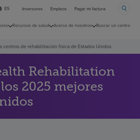
ista
Inversores
Empleos
Pagar mi factura
e
diomas
ores
Recursos de salud
Acerca de nosotros
Buscar un centro
ontraída
 centros de rehabilitación física de Estados Unidos
lth Rehabilitation
 los 2025 mejores
Unidos