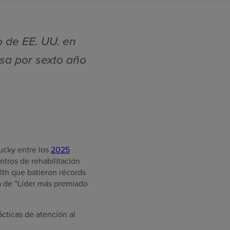
o de EE. UU. en
esa por sexto año
ucky entre los
2025
ntros de rehabilitación
lth que batieron récords
sa de “Líder más premiado
cticas de atención al