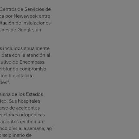
 Centros de Servicios de
zada por Newsweek entre
tación de Instalaciones
iones de Google, un
es incluidos anualmente
data con la atención al
jecutivo de Encompass
ro profundo compromiso
ión hospitalaria.
des”.
laria de los Estados
ico. Sus hospitales
rarse de accidentes
fecciones ortopédicas
pacientes reciben un
nco días a la semana, así
isciplinario de