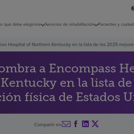
L
I
d
d
i
i
o
or qué debe elegirnos
Servicios de rehabilitación
Pacientes y cuidad
c
m
a
s
n Hospital of Northern Kentucky en la lista de los 2025 mejores
e
l
e
c
nombra a Encompass Hea
c
i
Kentucky en la lista de
o
n
a
ción física de Estados 
d
o
Compartir en