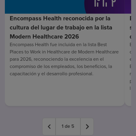
Encompass Health reconocida por la
En
cultura del lugar de trabajo en la lista
su
Modern Healthcare 2026
de
Encompass Health fue incluida en la lista Best
Enc
Places to Work in Healthcare de Modern Healthcare
co
para 2026, reconociendo la excelencia en el
en 
compromiso de los empleados, los beneficios, la
Es
capacitación y el desarrollo profesional.
re
pa
lar
1
de
5