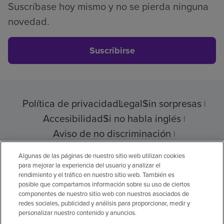
Suscríbase hoy mismo y no se pierda ninguna
novedad.
Suscribirse
Política de privacidad
Legal
Sin sorpresas
Accesibilidad
Si no habla inglés
Aviso de no discriminación
Cumplimiento de los proveedores
Algunas de las páginas de nuestro sitio web utilizan cookies
para mejorar la experiencia del usuario y analizar el
rendimiento y el tráfico en nuestro sitio web. También es
posible que compartamos información sobre su uso de ciertos
© 2026 Encompass Health Corporation
componentes de nuestro sitio web con nuestros asociados de
redes sociales, publicidad y análisis para proporcionar, medir y
Preferencias de cookies
personalizar nuestro contenido y anuncios.