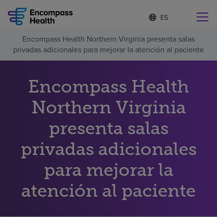
I
Lista
d
de
i
idiomas
Encompass Health Northern Virginia presenta salas
o
Encuentre una localidad cerca de usted
contraída
privadas adicionales para mejorar la atención al paciente
m
a
s
e
Encompass Health
l
Por qué debe elegirnos
e
Northern Virginia
c
c
presenta salas
Servicios de rehabilitación
i
o
n
privadas adicionales
Pacientes y cuidadores
a
d
para mejorar la
o
Recursos de salud
atención al paciente
Acerca de nosotros