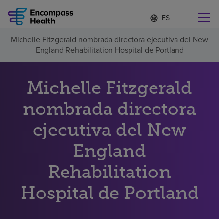
Lista
I
d
de
i
idiomas
Michelle Fitzgerald nombrada directora ejecutiva del New
o
Encuentre una localidad cerca de usted
contraída
England Rehabilitation Hospital de Portland
m
a
s
e
Michelle Fitzgerald
l
Por qué debe elegirnos
e
nombrada directora
c
c
Servicios de rehabilitación
ejecutiva del New
i
o
n
England
Pacientes y cuidadores
a
d
Rehabilitation
o
Recursos de salud
Hospital de Portland
Acerca de nosotros