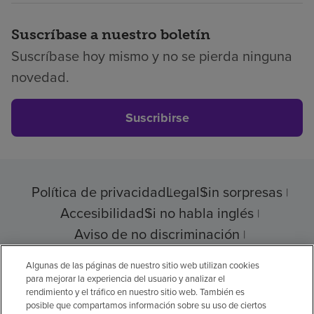
Suscríbase a nuestro boletín
Suscríbase hoy mismo y no se pierda ninguna
novedad.
Suscribirse
Política de privacidad
Legal
Sin sorpresas
Accesibilidad
Si no habla inglés
Aviso de no discriminación
Cumplimiento de los proveedores
Algunas de las páginas de nuestro sitio web utilizan cookies
para mejorar la experiencia del usuario y analizar el
rendimiento y el tráfico en nuestro sitio web. También es
posible que compartamos información sobre su uso de ciertos