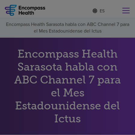
I
Lista
d
de
i
idiomas
Encompass Health Sarasota habla con ABC Channel 7 para
o
Encuentre una localidad cerca de usted
contraída
el Mes Estadounidense del Ictus
m
a
s
e
Encompass Health
l
Por qué debe elegirnos
e
Sarasota habla con
c
c
ABC Channel 7 para
Servicios de rehabilitación
i
o
n
el Mes
Pacientes y cuidadores
a
d
Estadounidense del
o
Recursos de salud
Ictus
Acerca de nosotros