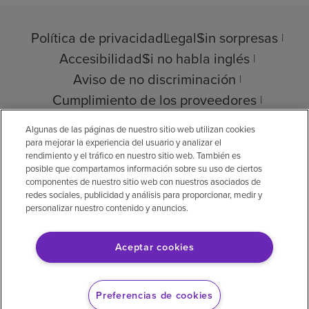
Política de privacidad
Legal
Sin sorpresas
Accesibilidad
Si no habla inglés
Aviso de no discriminación
Cumplimiento de los proveedores
Transparencia de precios
Algunas de las páginas de nuestro sitio web utilizan cookies
para mejorar la experiencia del usuario y analizar el
rendimiento y el tráfico en nuestro sitio web. También es
posible que compartamos información sobre su uso de ciertos
componentes de nuestro sitio web con nuestros asociados de
© 2026 Encompass Health Corporation
redes sociales, publicidad y análisis para proporcionar, medir y
personalizar nuestro contenido y anuncios.
Preferencias de cookies
Aceptar cookies
Aviso legal: Se tradujo con la ayuda de
inteligencia artificial (IA). La versión en inglés
Preferencias de cookies
es la versión oficial.