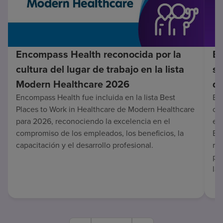
Encompass Health reconocida por la
En
cultura del lugar de trabajo en la lista
su
Modern Healthcare 2026
de
Encompass Health fue incluida en la lista Best
Enc
Places to Work in Healthcare de Modern Healthcare
co
para 2026, reconociendo la excelencia en el
en 
compromiso de los empleados, los beneficios, la
Es
capacitación y el desarrollo profesional.
re
pa
lar