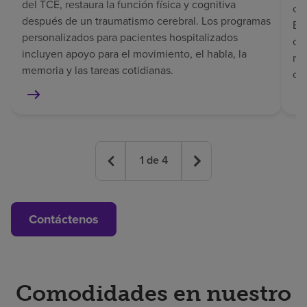
del TCE, restaura la función física y cognitiva
coo
después de un traumatismo cerebral. Los programas
El 
personalizados para pacientes hospitalizados
co
incluyen apoyo para el movimiento, el habla, la
rec
memoria y las tareas cotidianas.
co
1
de
4
Contáctenos
Comodidades en nuestro