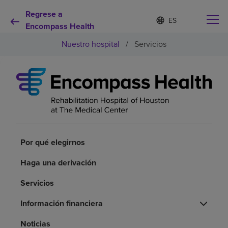
Regrese a
Lista
I
d
Encompass Health
de
i
idiomas
Nuestro hospital
/
Servicios
o
contraída
m
a
s
e
Por qué debe elegirnos
l
e
c
Servicios de rehabilitación
c
i
o
Por qué elegirnos
Pacientes y cuidadores
n
a
Haga una derivación
d
Recursos de salud
o
Servicios
Información financiera
Acerca de nosotros
Noticias