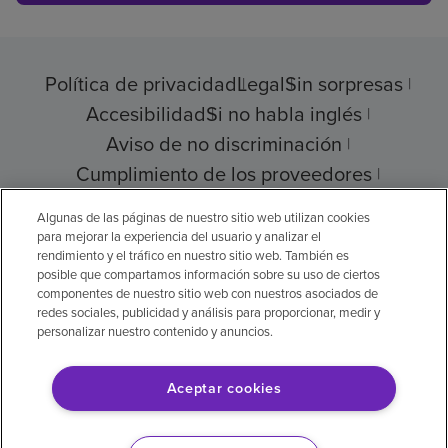
Política de privacidad
Legal
Sin sorpresas
Accesibilidad
Si no habla inglés
Aviso de no discriminación
Cumplimiento de los proveedores
Transparencia de precios
Algunas de las páginas de nuestro sitio web utilizan cookies
para mejorar la experiencia del usuario y analizar el
rendimiento y el tráfico en nuestro sitio web. También es
posible que compartamos información sobre su uso de ciertos
componentes de nuestro sitio web con nuestros asociados de
© 2026 Encompass Health Corporation
redes sociales, publicidad y análisis para proporcionar, medir y
personalizar nuestro contenido y anuncios.
Preferencias de cookies
Aceptar cookies
Aviso legal: Se tradujo con la ayuda de
inteligencia artificial (IA). La versión en inglés