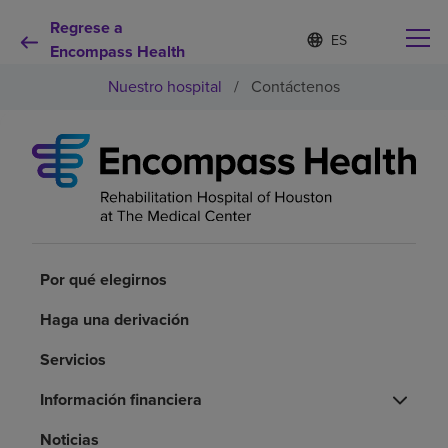
Regrese a
Lista
I
d
Encompass Health
de
i
idiomas
Nuestro hospital
/
Contáctenos
o
contraída
m
a
s
e
Por qué debe elegirnos
l
e
c
Servicios de rehabilitación
c
i
o
Por qué elegirnos
Pacientes y cuidadores
n
a
Haga una derivación
d
Recursos de salud
o
Servicios
Información financiera
Acerca de nosotros
Noticias