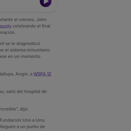
tante el viernes. John
County
celebrando el final
eración.
il se le diagnosticó
ue el sistema inmunitario
icarse en un momento
Gallups, Angie, a
WSFA 12
, salió del hospital de
reíble”, dijo.
la Fundación Uno a Uno,
 lleguen a un punto de