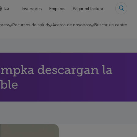
ista
Inversores
Empleos
Pagar mi factura
e
diomas
ores
Recursos de salud
Acerca de nosotros
Buscar un centro
ontraída
tumpka descargan la
ble