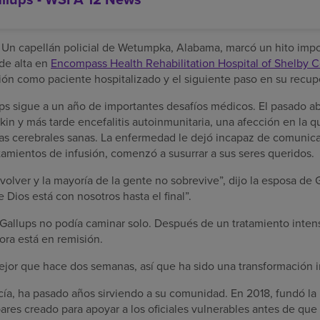
Un capellán policial de Wetumpka, Alabama, marcó un hito impor
de alta en
Encompass Health Rehabilitation Hospital of Shelby 
ción como paciente hospitalizado y el siguiente paso en su recup
ps sigue a un año de importantes desafíos médicos. El pasado abr
kin y más tarde encefalitis autoinmunitaria, una afección en la q
lulas cerebrales sanas. La enfermedad le dejó incapaz de comun
tamientos de infusión, comenzó a susurrar a sus seres queridos.
volver y la mayoría de la gente no sobrevive”, dijo la esposa de 
 Dios está con nosotros hasta el final”.
Gallups no podía caminar solo. Después de un tratamiento intenso
ra está en remisión.
jor que hace dos semanas, así que ha sido una transformación inc
licía, ha pasado años sirviendo a su comunidad. En 2018, fundó 
res creado para apoyar a los oficiales vulnerables antes de que