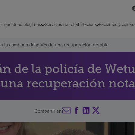
L
I
d
d
i
i
o
or qué debe elegirnos
Servicios de rehabilitación
Pacientes y cuidad
c
m
a
s
gan la campana después de una recuperación notable
e
l
e
c
lán de la policía de We
c
i
una recuperación nota
o
n
a
d
o
Compartir en