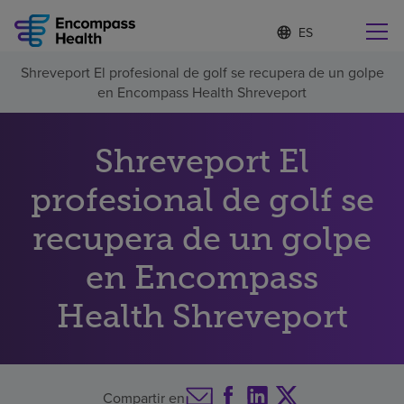
I
Lista
d
de
i
idiomas
Shreveport El profesional de golf se recupera de un golpe
o
Encuentre una localidad cerca de usted
contraída
en Encompass Health Shreveport
m
a
s
e
Shreveport El
l
Por qué debe elegirnos
e
profesional de golf se
c
c
recupera de un golpe
Servicios de rehabilitación
i
o
n
en Encompass
Pacientes y cuidadores
a
d
Health Shreveport
o
Recursos de salud
Acerca de nosotros
Compartir en