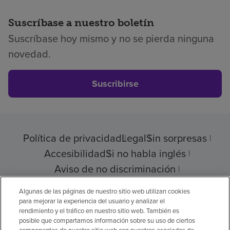
Suscríbase a nuestro boletín
Suscríbase hoy mismo y no se pierda ninguna
novedad.
Suscribirse
Política de privacidad
Legal
Sin sorpresas
Accesibilidad
Si no habla inglés
Aviso de no discriminación
Cumplimiento de los proveedores
Algunas de las páginas de nuestro sitio web utilizan cookies
para mejorar la experiencia del usuario y analizar el
rendimiento y el tráfico en nuestro sitio web. También es
posible que compartamos información sobre su uso de ciertos