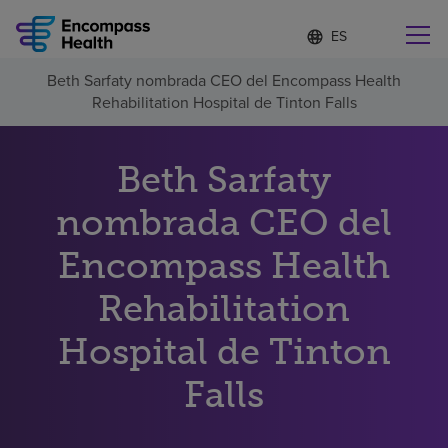
Lista
I
d
de
i
idiomas
Beth Sarfaty nombrada CEO del Encompass Health
o
Encuentre una localidad cerca de usted
contraída
Rehabilitation Hospital de Tinton Falls
m
a
s
e
Beth Sarfaty
l
Por qué debe elegirnos
e
nombrada CEO del
c
c
Servicios de rehabilitación
Encompass Health
i
o
n
Rehabilitation
Pacientes y cuidadores
a
d
Hospital de Tinton
o
Recursos de salud
Falls
Acerca de nosotros