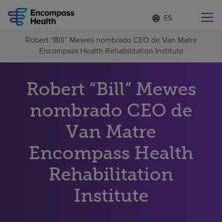
Lista
I
d
de
i
idiomas
Robert “Bill” Mewes nombrado CEO de Van Matre
o
Encuentre una localidad cerca de usted
contraída
Encompass Health Rehabilitation Institute
m
a
s
e
Robert “Bill” Mewes
l
Por qué debe elegirnos
e
nombrado CEO de
c
c
Servicios de rehabilitación
Van Matre
i
o
n
Encompass Health
Pacientes y cuidadores
a
d
Rehabilitation
o
Recursos de salud
Institute
Acerca de nosotros