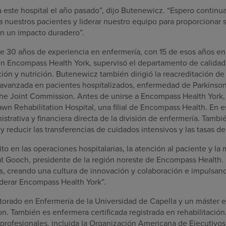
a este hospital el año pasado”, dijo Butenewicz. “Espero continu
nuestros pacientes y liderar nuestro equipo para proporcionar s
an un impacto duradero”.
 30 años de experiencia en enfermería, con 15 de esos años en
en Encompass Health York, supervisó el departamento de calidad, 
ción y nutrición. Butenewicz también dirigió la reacreditación de
s avanzada en pacientes hospitalizados, enfermedad de Parkinso
 The Joint Commission. Antes de unirse a Encompass Health York,
awn Rehabilitation Hospital, una filial de Encompass Health. En e
istrativa y financiera directa de la división de enfermería. Tambi
 y reducir las transferencias de cuidados intensivos y las tasas de
o en las operaciones hospitalarias, la atención al paciente y la 
at Gooch, presidente de la región noreste de Encompass Health. “
s, creando una cultura de innovación y colaboración e impulsand
derar Encompass Health York”.
orado en Enfermería de la Universidad de Capella y un máster e
n. También es enfermera certificada registrada en rehabilitaci
profesionales, incluida la Organización Americana de Ejecutivos