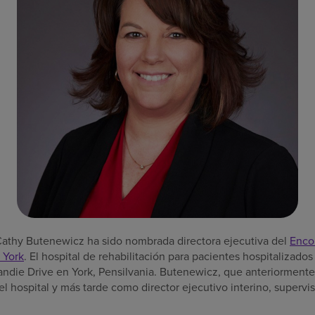
Cathy Butenewicz ha sido nombrada directora ejecutiva del
Enco
f York
. El hospital de rehabilitación para pacientes hospitalizado
ndie Drive en York, Pensilvania. Butenewicz, que anteriormen
l hospital y más tarde como director ejecutivo interino, supervi