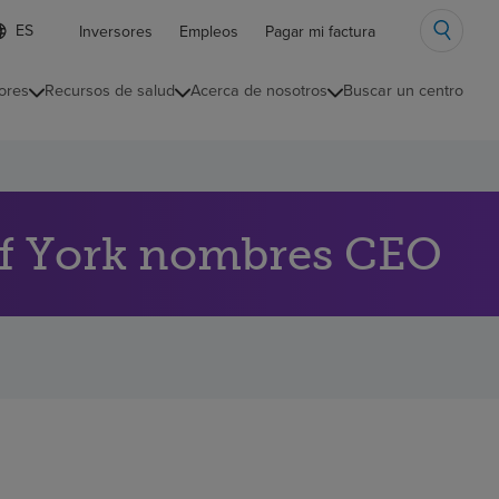
ista
Inversores
Empleos
Pagar mi factura
e
diomas
ores
Recursos de salud
Acerca de nosotros
Buscar un centro
ontraída
of York nombres CEO