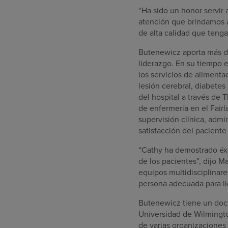
“Ha sido un honor servir 
atención que brindamos a 
de alta calidad que teng
Butenewicz aporta más de
liderazgo. En su tiempo 
los servicios de alimenta
lesión cerebral, diabete
del hospital a través de
de enfermería en el Fairl
supervisión clínica, admin
satisfacción del paciente
“Cathy ha demostrado éxit
de los pacientes”, dijo M
equipos multidisciplinare
persona adecuada para li
Butenewicz tiene un doct
Universidad de Wilmingto
de varias organizaciones 