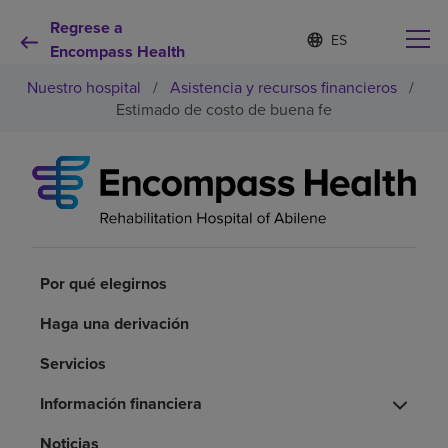
Regrese a
I
Lista
d
Encompass Health
de
i
idiomas
Nuestro hospital
/
Asistencia y recursos financieros
/
o
contraída
m
Estimado de costo de buena fe
a
s
e
Por qué debe elegirnos
l
e
c
Servicios de rehabilitación
c
i
o
Por qué elegirnos
Pacientes y cuidadores
n
a
Haga una derivación
d
Recursos de salud
o
Servicios
Información financiera
Acerca de nosotros
Noticias