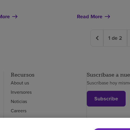
More
Read More
1
de
2
Recursos
Suscríbase a nue
About us
Suscríbase hoy mismo
Inversores
Subscribe
Noticias
Careers
Empleados