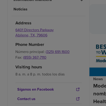
Noticias
Address
6401 Directors Parkway
Abilene,
TX,
79606
Phone Number
Número principal:
(325) 691-1600
Fax:
(855) 367-7110
Visiting hours
8 a. m. a 8 p. m. todos los días
News
Mode
Síganos en Facebook
nomb
Contact us
Healt