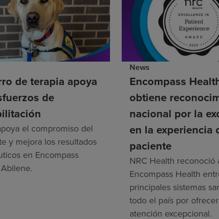
News
rro de terapia apoya
Encompass Healt
sfuerzos de
obtiene reconoci
ilitación
nacional por la ex
en la experiencia 
 apoya el compromiso del
te y mejora los resultados
paciente
uticos en Encompass
NRC Health reconoció 
 Abilene.
Encompass Health entre
principales sistemas sa
todo el país por ofrece
atención excepcional.