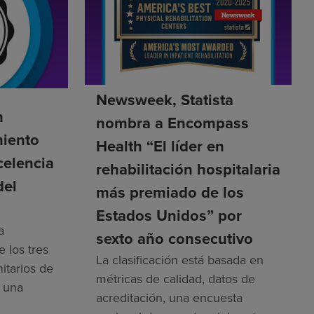
Newsweek, Statista
h
nombra a Encompass
miento
Health “El líder en
celencia
rehabilitación hospitalaria
del
más premiado de los
Estados Unidos” por
a
sexto año consecutivo
 los tres
La clasificación está basada en
nitarios de
métricas de calidad, datos de
r una
acreditación, una encuesta