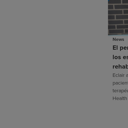
News
El pe
los e
rehab
Eclair
pacien
terapé
Health