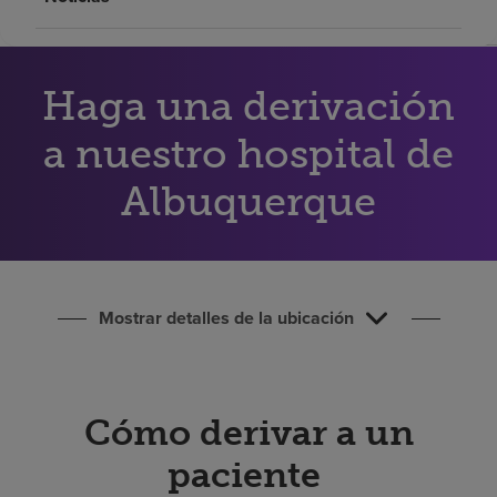
Buscar un centro
Haga una derivación
Inversores
Empleos
a nuestro hospital de
Pagar mi factura
Albuquerque
Mostrar detalles de la ubicación
Cómo derivar a un
paciente