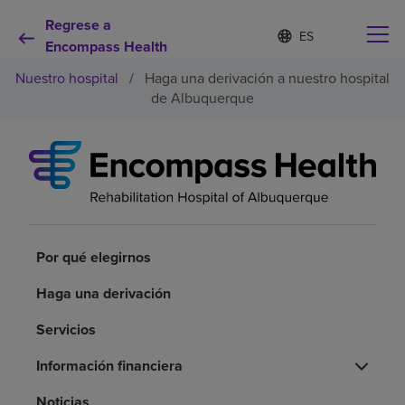
Regrese a
Lista
I
d
Encompass Health
de
i
idiomas
Nuestro hospital
/
Haga una derivación a nuestro hospital
o
contraída
m
de Albuquerque
a
s
e
Por qué debe elegirnos
l
e
c
Servicios de rehabilitación
c
i
o
Por qué elegirnos
Pacientes y cuidadores
n
a
Haga una derivación
d
Recursos de salud
o
Servicios
Acerca de nosotros
Información financiera
Noticias