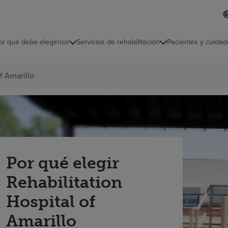
I
L
d
d
i
i
o
or qué debe elegirnos
Servicios de rehabilitación
Pacientes y cuidad
c
m
a
s
f Amarillo
e
l
e
c
c
i
o
n
a
Por qué elegir
d
o
Rehabilitation
Hospital of
Amarillo