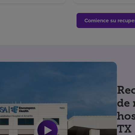
Comience su recupe
Rec
de 
hos
TX