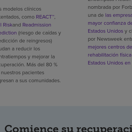
nombrada por For
s modelos clínicos
una de
las empres
tentados, como
REACT™
,
mayor confianza de
l Risk
and
Readmission
Estados Unidos
y c
ediction
(riesgo de caídas y
por Newsweek ent
edicción de reingresos)
mejores centros d
udan a reducir los
rehabilitación física
ntratiempos y mejorar la
Estados Unidos en
cuperación. Más del 80 %
 nuestros pacientes
gresan a sus comunidades.
Comience su recuperaci