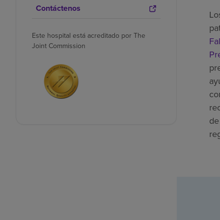
Contáctenos
Lo
pa
Este hospital está acreditado por The
Fal
Joint Commission
Pr
pr
ay
co
re
de
re