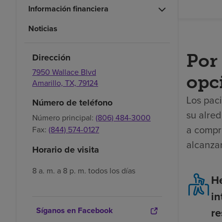
Información financiera
Noticias
Por 
Dirección
7950 Wallace Blvd
opc
Amarillo,
TX,
79124
Los paci
Número de teléfono
su alred
Número principal:
(806) 484-3000
a compr
Fax:
(844) 574-0127
alcanza
Horario de visita
8 a. m. a 8 p. m. todos los días
H
in
re
Síganos en Facebook