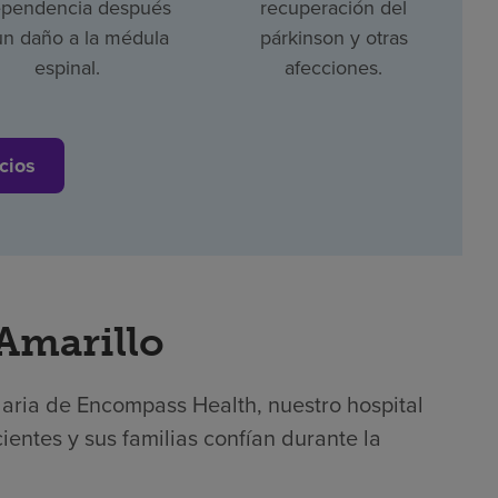
ependencia después
recuperación del
un daño a la médula
párkinson y otras
espinal.
afecciones.
cios
 Amarillo
laria de Encompass Health, nuestro hospital
ientes y sus familias confían durante la
.