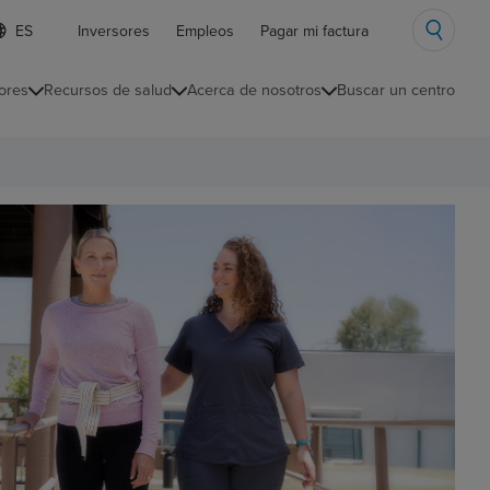
ista
Inversores
Empleos
Pagar mi factura
e
diomas
ores
Recursos de salud
Acerca de nosotros
Buscar un centro
ontraída