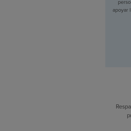
perso
apoyar 
Respa
p