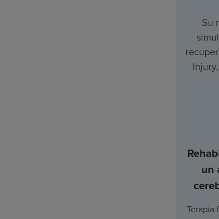
Su 
simul
recuper
Injury
Rehabi
un 
cere
Terapia f