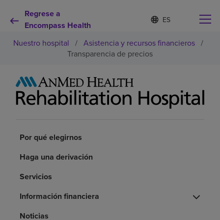
Regrese a
I
Lista
d
Encompass Health
de
i
idiomas
Nuestro hospital
/
Asistencia y recursos financieros
/
o
contraída
m
Transparencia de precios
a
s
e
Por qué debe elegirnos
l
e
c
Servicios de rehabilitación
c
i
o
Por qué elegirnos
Pacientes y cuidadores
n
a
Haga una derivación
d
Recursos de salud
o
Servicios
Información financiera
Acerca de nosotros
Noticias