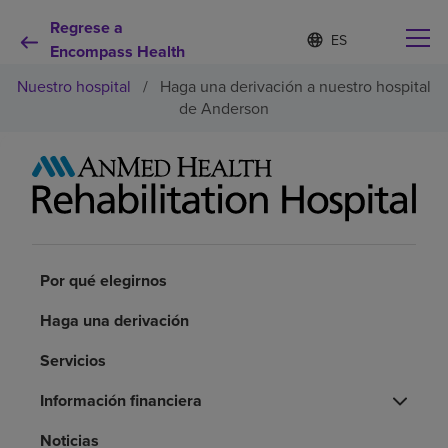
Regrese a
Lista
I
d
Encompass Health
de
i
idiomas
Nuestro hospital
/
Haga una derivación a nuestro hospital
o
contraída
m
de Anderson
a
s
e
Por qué debe elegirnos
l
e
c
Servicios de rehabilitación
c
i
o
Por qué elegirnos
Pacientes y cuidadores
n
a
Haga una derivación
d
Recursos de salud
o
Servicios
Información financiera
Acerca de nosotros
Noticias