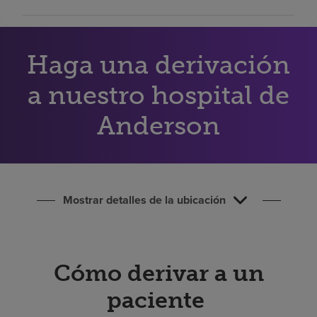
Buscar un centro
Haga una derivación
Inversores
Empleos
a nuestro hospital de
Pagar mi factura
Anderson
Mostrar detalles de la ubicación
Cómo derivar a un
paciente