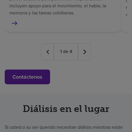
co
incluyen apoyo para el movimiento, el habla, la
rec
memoria y las tareas cotidianas.
co
1
de
4
Contáctenos
Diálisis en el lugar
Si usted o su ser querido necesitan diálisis mientras están