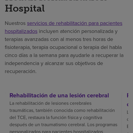
Hospital
Nuestros
servicios de rehabilitación para pacientes
hospitalizados
incluyen atención personalizada y
terapias avanzadas con al menos tres horas de
fisioterapia, terapia ocupacional o terapia del habla
cinco días a la semana para ayudarle a recuperar la
independencia y alcanzar sus objetivos de
recuperación.
Rehabilitación de una lesión cerebral
Re
La rehabilitación de lesiones cerebrales
ce
traumáticas, también conocida como rehabilitación
La 
del TCE, restaura la función física y cognitiva
coo
después de un traumatismo cerebral. Los programas
El 
personalizados para pacientes hospitalizados