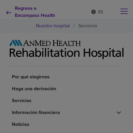
Regrese a
Lista
I
d
Encompass Health
de
i
idiomas
Nuestro hospital
/
Servicios
o
contraída
m
a
s
e
Por qué debe elegirnos
l
e
c
Servicios de rehabilitación
c
Por qué elegirnos
i
o
Pacientes y cuidadores
n
Haga una derivación
a
d
Servicios
Recursos de salud
o
Información financiera
Acerca de nosotros
Noticias