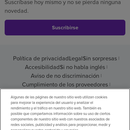
Suscríbase hoy mismo y no se pierda ninguna
novedad.
Suscribirse
Política de privacidad
Legal
Sin sorpresas
Accesibilidad
Si no habla inglés
Aviso de no discriminación
Cumplimiento de los proveedores
Transparencia de precios
Algunas de las páginas de nuestro sitio web utilizan cookies
para mejorar la experiencia del usuario y analizar el
rendimiento y el tráfico en nuestro sitio web. También es
posible que compartamos información sobre su uso de ciertos
componentes de nuestro sitio web con nuestros asociados de
© 2026 Encompass Health Corporation
redes sociales, publicidad y análisis para proporcionar, medir y