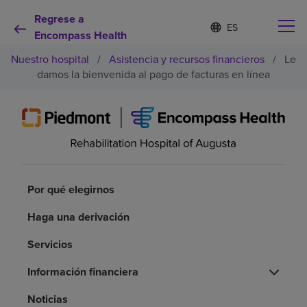
Regrese a
Lista
I
d
Encompass Health
de
i
idiomas
Nuestro hospital
/
Asistencia y recursos financieros
/
Le
o
contraída
m
damos la bienvenida al pago de facturas en línea
a
s
e
Por qué debe elegirnos
l
e
c
Servicios de rehabilitación
c
i
Por qué elegirnos
o
Pacientes y cuidadores
n
a
Haga una derivación
d
Recursos de salud
o
Servicios
Información financiera
Acerca de nosotros
Noticias