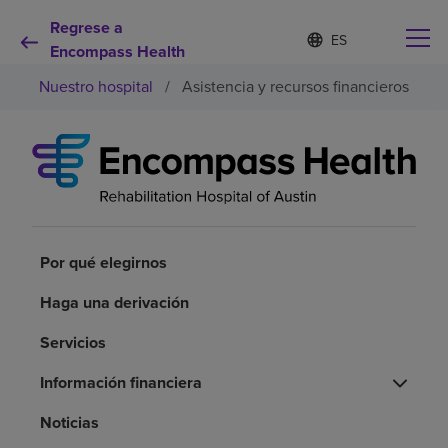
Regrese a
Lista
I
d
Encompass Health
de
i
idiomas
Nuestro hospital
/
Asistencia y recursos financieros
o
contraída
m
a
s
e
Por qué debe elegirnos
l
e
c
Servicios de rehabilitación
c
i
Por qué elegirnos
o
Pacientes y cuidadores
n
Haga una derivación
a
d
Servicios
Recursos de salud
o
Información financiera
Acerca de nosotros
Noticias