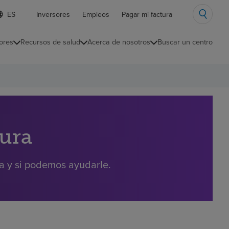
ista
Inversores
Empleos
Pagar mi factura
e
diomas
ores
Recursos de salud
Acerca de nosotros
Buscar un centro
ontraída
tura
ra y si podemos ayudarle.