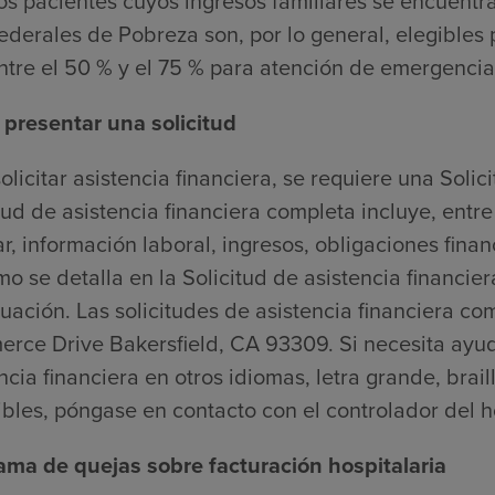
os pacientes cuyos ingresos familiares se encuentr
ederales de Pobreza son, por lo general, elegibles
ntre el 50 % y el 75 % para atención de emergencia
presentar una solicitud
olicitar asistencia financiera, se requiere una Soli
tud de asistencia financiera completa incluye, entr
ar, información laboral, ingresos, obligaciones fin
mo se detalla en la Solicitud de asistencia financie
uación. Las solicitudes de asistencia financiera co
rce Drive Bakersfield, CA 93309. Si necesita ayu
ncia financiera en otros idiomas, letra grande, brail
bles, póngase en contacto con el controlador del h
ama de quejas sobre facturación hospitalaria