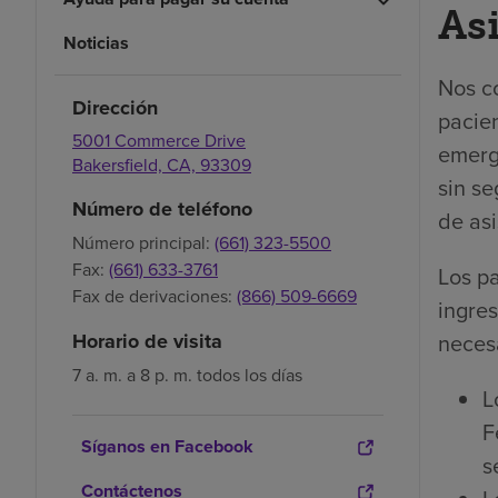
As
Noticias
Nos c
Dirección
pacie
5001 Commerce Drive
emerg
Bakersfield,
CA,
93309
sin se
Número de teléfono
de asi
Número principal:
(661) 323-5500
Fax:
(661) 633-3761
Los pa
Fax de derivaciones:
(866) 509-6669
ingre
necesa
Horario de visita
7 a. m. a 8 p. m. todos los días
L
F
Síganos en Facebook
s
Contáctenos