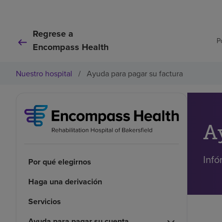
Regrese a
P
Encompass Health
Nuestro hospital
/
Ayuda para pagar su factura
A
Infó
Por qué elegirnos
Haga una derivación
Servicios
Ayuda para pagar su cuenta