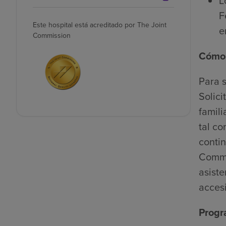
L
F
Este hospital está acreditado por The Joint
e
Commission
Cómo 
Para s
Solici
famili
tal co
contin
Comme
asiste
accesi
Progr