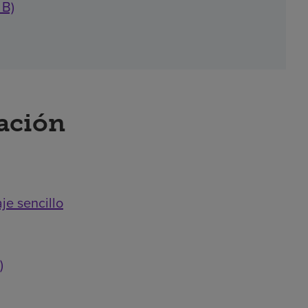
 B)
ración
je sencillo
)