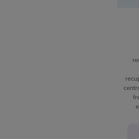
re
recu
centr
fr
e