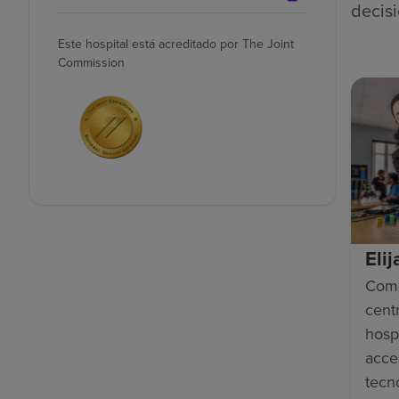
decisi
Este hospital está acreditado por The Joint
Commission
Eli
Como
cent
hosp
acce
tecn