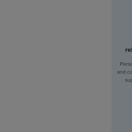
re
Perso
and co
sup