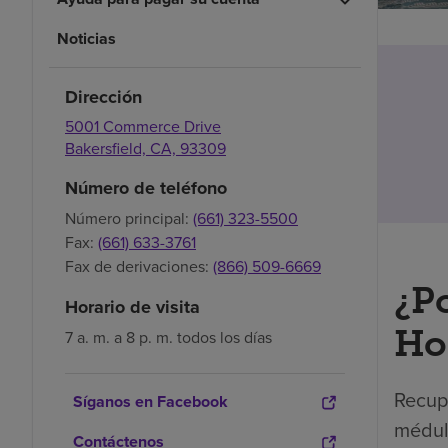
Noticias
Dirección
5001 Commerce Drive
Bakersfield,
CA,
93309
Número de teléfono
Número principal:
(661) 323-5500
Fax:
(661) 633-3761
Fax de derivaciones:
(866) 509-6669
¿P
Horario de visita
Hos
7 a. m. a 8 p. m. todos los días
Recupe
Síganos en Facebook
médula
Contáctenos