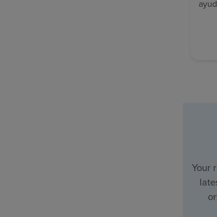
ayud
Your 
late
or