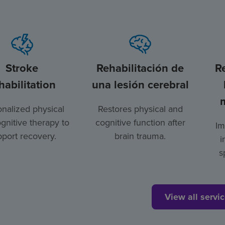
Stroke
Rehabilitación de
R
habilitation
una lesión cerebral
nalized physical
Restores physical and
gnitive therapy to
cognitive function after
Im
port recovery.
brain trauma.
i
s
View all servi