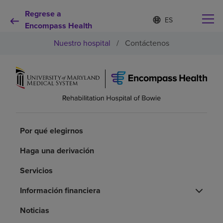
Regrese a
Lista
I
d
Encompass Health
de
i
idiomas
Nuestro hospital
/
Contáctenos
o
contraída
m
a
s
e
Por qué debe elegirnos
l
e
c
Servicios de rehabilitación
c
i
Por qué elegirnos
o
Pacientes y cuidadores
n
Haga una derivación
a
d
Servicios
Recursos de salud
o
Información financiera
Acerca de nosotros
Noticias