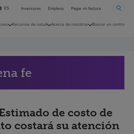
ista
Inversores
Empleos
Pagar mi factura
e
diomas
ores
Recursos de salud
Acerca de nosotros
Buscar un centro
ontraída
ena fe
“Estimado de costo de
to costará su atención