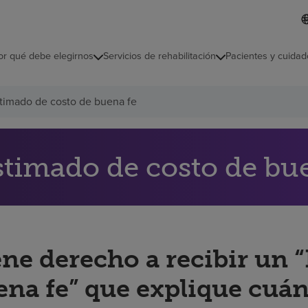
L
I
d
d
i
i
o
or qué debe elegirnos
Servicios de rehabilitación
Pacientes y cuidad
c
m
a
s
timado de costo de buena fe
e
l
e
c
c
stimado de costo de bu
i
o
n
a
d
o
ene derecho a recibir un 
ena fe” que explique cuán