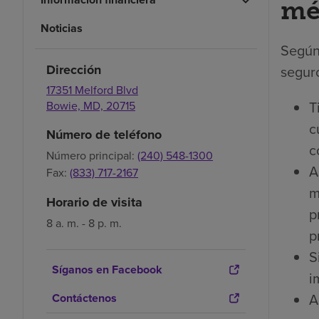
mé
Noticias
Según
Dirección
seguro
17351 Melford Blvd
T
Bowie,
MD,
20715
c
Número de teléfono
c
Número principal:
(240) 548-1300
A
Fax:
(833) 717-2167
m
Horario de visita
p
8 a. m. - 8 p. m.
p
S
Síganos en Facebook
i
A
Contáctenos