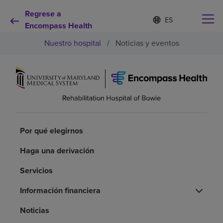
Regrese a
Lista
I
d
Encompass Health
de
i
idiomas
Nuestro hospital
/
Noticias y eventos
o
contraída
m
a
s
e
Por qué debe elegirnos
l
e
c
Servicios de rehabilitación
c
i
Por qué elegirnos
o
Pacientes y cuidadores
n
Haga una derivación
a
d
Servicios
Recursos de salud
o
Información financiera
Acerca de nosotros
Noticias