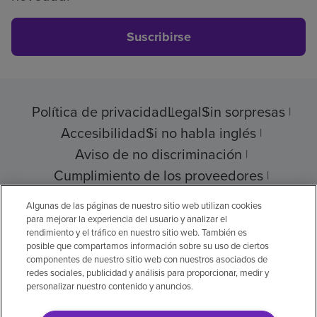
Suscribirse
Política de privacidad
Legal
Sin sorpresas
Accesibilidad
Si no habla inglés
Aviso de no discriminación
Cumplimiento de los proveedores
Transparencia de precios
Algunas de las páginas de nuestro sitio web utilizan cookies
para mejorar la experiencia del usuario y analizar el
rendimiento y el tráfico en nuestro sitio web. También es
posible que compartamos información sobre su uso de ciertos
componentes de nuestro sitio web con nuestros asociados de
© 2026 Encompass Health Corporation
redes sociales, publicidad y análisis para proporcionar, medir y
personalizar nuestro contenido y anuncios.
Cookie Preferences