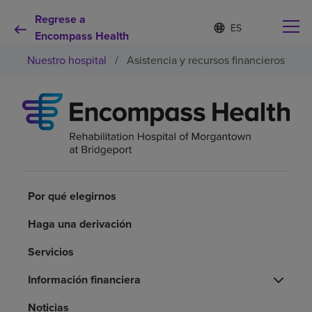
Regrese a
Lista
I
d
Encompass Health
de
i
idiomas
Nuestro hospital
/
Asistencia y recursos financieros
o
contraída
m
a
s
e
Por qué debe elegirnos
l
e
c
Servicios de rehabilitación
c
i
o
Por qué elegirnos
Pacientes y cuidadores
n
a
Haga una derivación
d
Recursos de salud
o
Servicios
Información financiera
Acerca de nosotros
Noticias