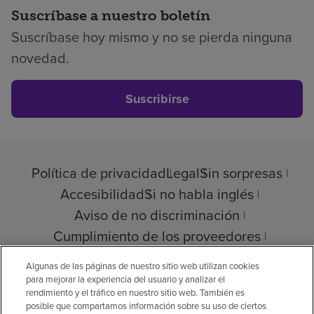
Suscríbase a nuestro boletín
Suscríbase hoy mismo y no se pierda ninguna
novedad.
Suscribirse
Política de privacidad
Legal
Sin sorpresas
Accesibilidad
Si no habla inglés
Aviso de no discriminación
Cumplimiento de los proveedores
Transparencia de precios
Algunas de las páginas de nuestro sitio web utilizan cookies
para mejorar la experiencia del usuario y analizar el
rendimiento y el tráfico en nuestro sitio web. También es
posible que compartamos información sobre su uso de ciertos