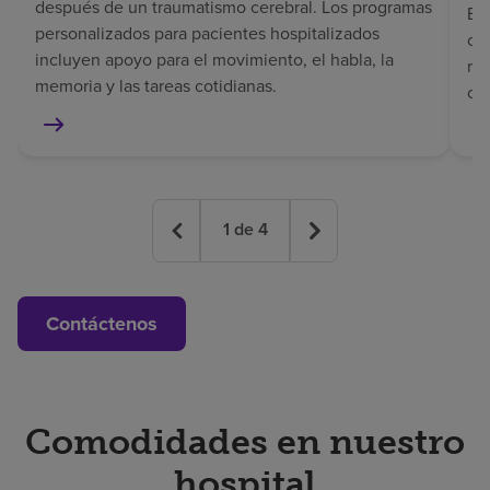
después de un traumatismo cerebral. Los programas
El 
personalizados para pacientes hospitalizados
co
incluyen apoyo para el movimiento, el habla, la
rec
memoria y las tareas cotidianas.
co
1
de
4
Contáctenos
Comodidades en nuestro
hospital