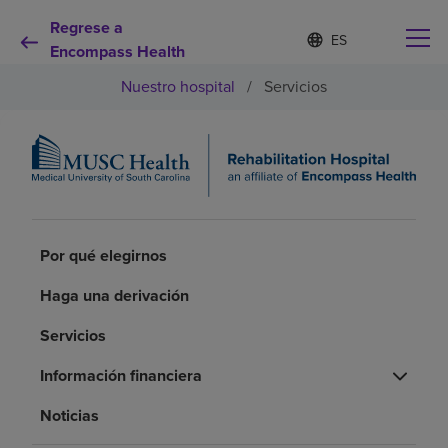
Regrese a
Lista
I
d
Encompass Health
de
i
idiomas
Nuestro hospital
/
Servicios
o
contraída
m
a
s
e
Por qué debe elegirnos
l
e
c
Servicios de rehabilitación
c
Por qué elegirnos
i
o
Pacientes y cuidadores
Haga una derivación
n
a
d
Servicios
Recursos de salud
o
Información financiera
Acerca de nosotros
Noticias