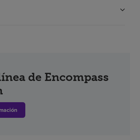
 línea de Encompass
h
mación