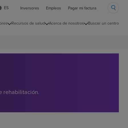
ista
Inversores
Empleos
Pagar mi factura
e
diomas
ores
Recursos de salud
Acerca de nosotros
Buscar un centro
ontraída
 rehabilitación.