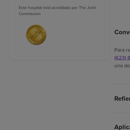
Este hospital está acreditado por The Joint
Commission
Conve
Para r
(623) 
una der
Refie
Apli