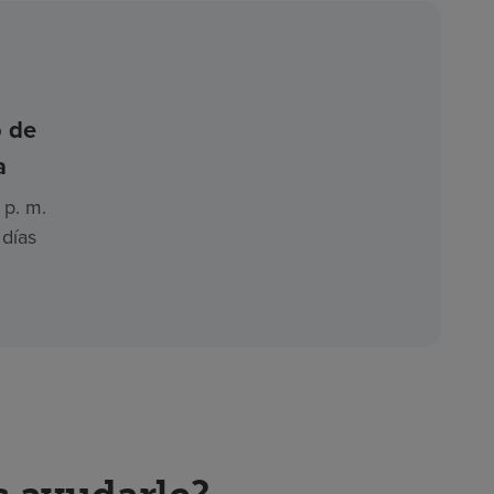
o de
a
 p. m.
 días