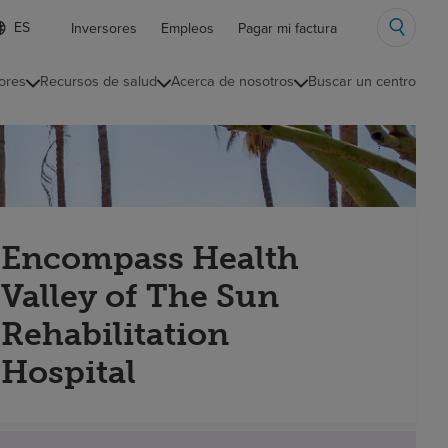
ista
Inversores
Empleos
Pagar mi factura
e
diomas
ores
Recursos de salud
Acerca de nosotros
Buscar un centro
ontraída
Encompass Health
Valley of The Sun
Rehabilitation
Hospital