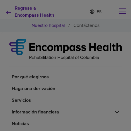
Regrese a
Lista
I
d
Encompass Health
de
i
idiomas
Nuestro hospital
/
Contáctenos
o
contraída
m
a
s
e
Por qué debe elegirnos
l
e
c
Servicios de rehabilitación
c
i
Por qué elegirnos
o
Pacientes y cuidadores
n
Haga una derivación
a
d
Servicios
Recursos de salud
o
Información financiera
Acerca de nosotros
Noticias