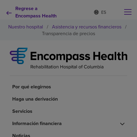
Regrese a
I
Lista
d
Encompass Health
de
i
idiomas
Nuestro hospital
/
Asistencia y recursos financieros
/
o
contraída
m
Transparencia de precios
a
s
e
Por qué debe elegirnos
l
e
c
Servicios de rehabilitación
c
i
o
Por qué elegirnos
Pacientes y cuidadores
n
a
Haga una derivación
d
Recursos de salud
o
Servicios
Información financiera
Acerca de nosotros
Noticias