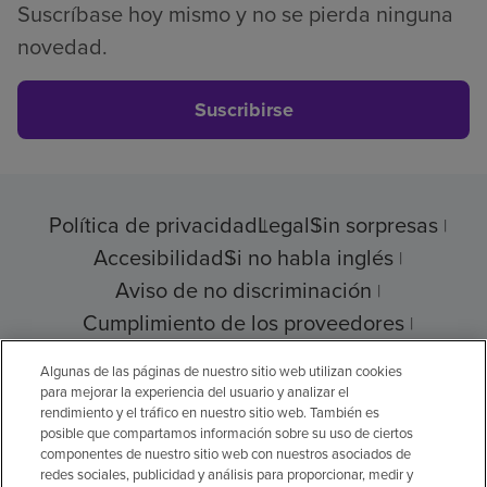
Suscríbase hoy mismo y no se pierda ninguna
novedad.
Suscribirse
Política de privacidad
Legal
Sin sorpresas
Accesibilidad
Si no habla inglés
Aviso de no discriminación
Cumplimiento de los proveedores
Transparencia de precios
Algunas de las páginas de nuestro sitio web utilizan cookies
para mejorar la experiencia del usuario y analizar el
rendimiento y el tráfico en nuestro sitio web. También es
posible que compartamos información sobre su uso de ciertos
© 2026 Encompass Health Corporation
componentes de nuestro sitio web con nuestros asociados de
redes sociales, publicidad y análisis para proporcionar, medir y