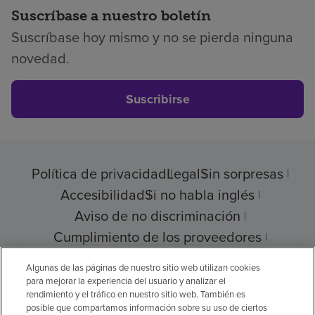
Suscríbase a nuestro boletín
Suscríbase hoy mismo y no se pierda ninguna
novedad.
Suscribirse
Política de privacidad
Legal
Sin sorpresas
Accesibilidad
Si no habla inglés
Aviso de no discriminación
Cumplimiento de los proveedores
Transparencia de precios
Algunas de las páginas de nuestro sitio web utilizan cookies
para mejorar la experiencia del usuario y analizar el
rendimiento y el tráfico en nuestro sitio web. También es
posible que compartamos información sobre su uso de ciertos