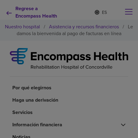
Regrese a
Lista
I
d
Encompass Health
de
i
idiomas
Nuestro hospital
/
Asistencia y recursos financieros
/
Le
o
contraída
m
damos la bienvenida al pago de facturas en línea
a
s
e
Por qué debe elegirnos
l
e
c
Servicios de rehabilitación
c
i
o
Por qué elegirnos
Pacientes y cuidadores
n
a
Haga una derivación
d
Recursos de salud
o
Servicios
Acerca de nosotros
Información financiera
Noticias