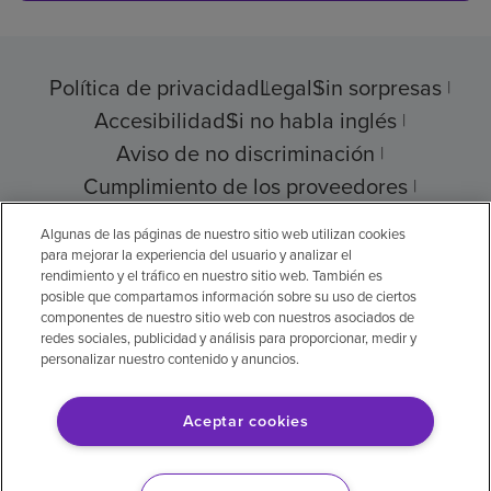
Política de privacidad
Legal
Sin sorpresas
Accesibilidad
Si no habla inglés
Aviso de no discriminación
Cumplimiento de los proveedores
Transparencia de precios
Algunas de las páginas de nuestro sitio web utilizan cookies
para mejorar la experiencia del usuario y analizar el
rendimiento y el tráfico en nuestro sitio web. También es
posible que compartamos información sobre su uso de ciertos
componentes de nuestro sitio web con nuestros asociados de
© 2026 Encompass Health Corporation
redes sociales, publicidad y análisis para proporcionar, medir y
personalizar nuestro contenido y anuncios.
Preferencias de cookies
Aceptar cookies
Aviso legal: Se tradujo con la ayuda de
inteligencia artificial (IA). La versión en inglés