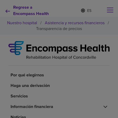
Regrese a
Lista
I
d
Encompass Health
de
i
idiomas
Nuestro hospital
/
Asistencia y recursos financieros
/
o
contraída
m
Transparencia de precios
a
s
e
Por qué debe elegirnos
l
e
c
Servicios de rehabilitación
c
i
o
Por qué elegirnos
Pacientes y cuidadores
n
a
Haga una derivación
d
Recursos de salud
o
Servicios
Acerca de nosotros
Información financiera
Noticias