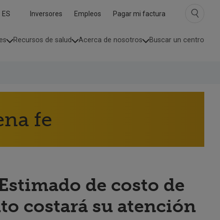
ta
Inversores
Empleos
Pagar mi factura
iomas
es
Recursos de salud
Acerca de nosotros
Buscar un centro
ntraída
ena fe
“Estimado de costo de
to costará su atención