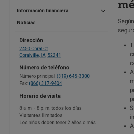
mé
Información financiera
Según
Noticias
seguro
Dirección
T
2450 Coral Ct
c
Coralville,
IA,
52241
c
Número de teléfono
A
Número principal:
(319) 645-3300
m
Fax:
(866) 317-9404
p
Horario de visita
p
S
8 a. m. - 8 p. m. todos los días
Visitantes ilimitados
i
Los niños deben tener 2 años o más
A