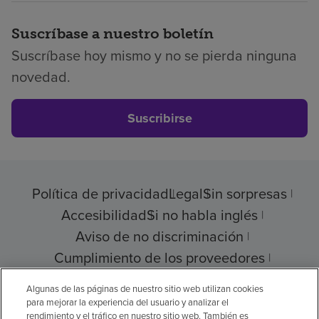
Suscríbase a nuestro boletín
Suscríbase hoy mismo y no se pierda ninguna
novedad.
Suscribirse
Política de privacidad
Legal
Sin sorpresas
Accesibilidad
Si no habla inglés
Aviso de no discriminación
Cumplimiento de los proveedores
Transparencia de precios
Algunas de las páginas de nuestro sitio web utilizan cookies
para mejorar la experiencia del usuario y analizar el
rendimiento y el tráfico en nuestro sitio web. También es