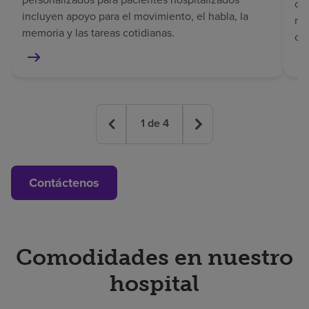
co
incluyen apoyo para el movimiento, el habla, la
rec
memoria y las tareas cotidianas.
co
1
de
4
Contáctenos
Comodidades en nuestro
hospital