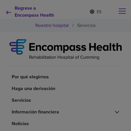
Regrese a
Lista
I
d
Encompass Health
de
i
idiomas
Nuestro hospital
/
Servicios
o
contraída
m
a
s
e
Por qué debe elegirnos
l
e
c
Servicios de rehabilitación
c
i
Por qué elegirnos
o
Pacientes y cuidadores
n
Haga una derivación
a
d
Servicios
Recursos de salud
o
Información financiera
Acerca de nosotros
Noticias