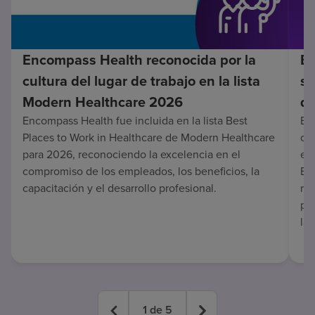
Encompass Health reconocida por la
En
cultura del lugar de trabajo en la lista
su
Modern Healthcare 2026
de
Encompass Health fue incluida en la lista Best
Enc
Places to Work in Healthcare de Modern Healthcare
co
para 2026, reconociendo la excelencia en el
en 
compromiso de los empleados, los beneficios, la
Es
capacitación y el desarrollo profesional.
re
pa
lar
1
de
5