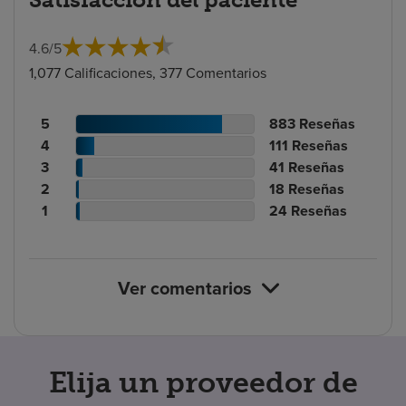
4.6
/
5
1,077 Calificaciones, 377 Comentarios
Recuento
N.º
5
883
Reseñas
de
Recuento
de
N.º
4
111
Reseñas
calificaciones
de
Recuento
reseñas
de
N.º
3
41
Reseñas
de
calificaciones
Recuento
de
reseñas
de
N.º
2
18
Reseñas
pacientes
de
de
calificaciones
Recuento
reseñas
de
N.º
1
24
Reseñas
pacientes
calificaciones
de
de
reseñas
de
de
pacientes
calificaciones
reseñas
pacientes
de
Ver comentarios
pacientes
Elija un proveedor de