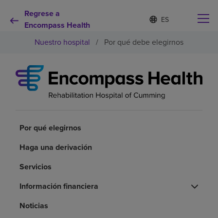
Regrese a
Lista
I
d
Encompass Health
de
i
idiomas
Nuestro hospital
/
Por qué debe elegirnos
o
contraída
m
a
s
e
Por qué debe elegirnos
l
e
c
Servicios de rehabilitación
c
i
Por qué elegirnos
o
Pacientes y cuidadores
n
Haga una derivación
a
d
Servicios
Recursos de salud
o
Información financiera
Acerca de nosotros
Noticias