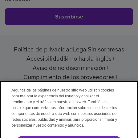
Suscribirse
Política de privacidad
Legal
Sin sorpresas
Accesibilidad
Si no habla inglés
Aviso de no discriminación
Cumplimiento de los proveedores
Transparencia de precios
Algunas de las páginas de nuestro sitio web utilizan cookies
para mejorar la experiencia del usuario y analizar el
rendimiento y el tráfico en nuestro sitio web. También es
posible que compartamos información sobre su uso de ciertos
componentes de nuestro sitio web con nuestros asociados de
© 2026 Encompass Health Corporation
redes sociales, publicidad y análisis para proporcionar, medir y
personalizar nuestro contenido y anuncios.
Preferencias de cookies