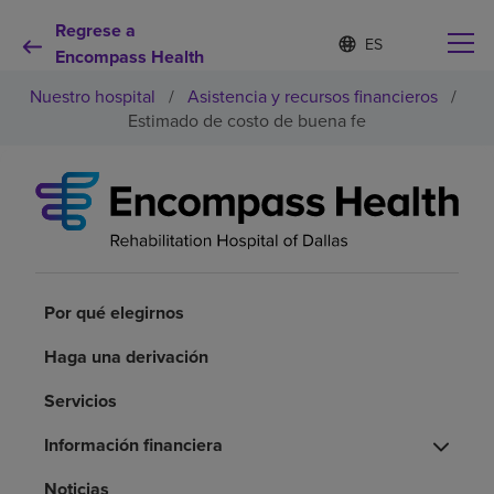
Regrese a
I
Lista
d
Encompass Health
de
i
idiomas
Nuestro hospital
/
Asistencia y recursos financieros
/
o
contraída
m
Estimado de costo de buena fe
a
s
e
Por qué debe elegirnos
l
e
c
Servicios de rehabilitación
c
i
o
Por qué elegirnos
Pacientes y cuidadores
n
a
Haga una derivación
d
Recursos de salud
o
Servicios
Información financiera
Acerca de nosotros
Noticias