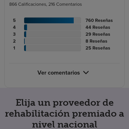
866 Calificaciones, 216 Comentarios
Recuento
N.º
5
760
Reseñas
de
Recuento
de
N.º
4
44
Reseñas
calificaciones
de
Recuento
reseñas
de
N.º
3
29
Reseñas
de
calificaciones
Recuento
de
reseñas
de
N.º
2
8
Reseñas
pacientes
de
de
calificaciones
Recuento
reseñas
de
N.º
1
25
Reseñas
pacientes
calificaciones
de
de
reseñas
de
de
pacientes
calificaciones
reseñas
pacientes
de
Ver comentarios
pacientes
Elija un proveedor de
rehabilitación premiado a
nivel nacional