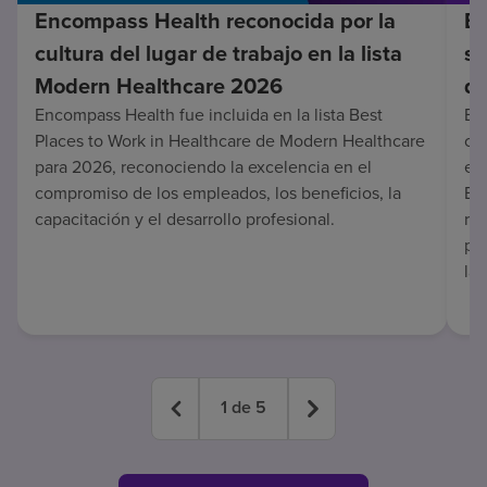
Encompass Health reconocida por la
En
cultura del lugar de trabajo en la lista
su
Modern Healthcare 2026
de
Encompass Health fue incluida en la lista Best
Enc
Places to Work in Healthcare de Modern Healthcare
co
para 2026, reconociendo la excelencia en el
en 
compromiso de los empleados, los beneficios, la
Es
capacitación y el desarrollo profesional.
re
pa
lar
1
de
5