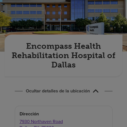
Buscar un centro
Inversores
Empleos
Encompass Health
Pagar mi factura
Rehabilitation Hospital of
Dallas
Ocultar detalles de la ubicación
Dirección
7930 Northaven Road