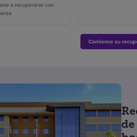
arle a recuperarse con
ianza.
Comience su recup
Re
de