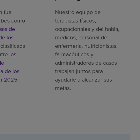
h fue
Nuestro equipo de
rbes como
terapistas físicos,
sas de
ocupacionales y del habla,
de los
médicos, personal de
clasificada
enfermería, nutricionistas,
ntre
los
farmacéuticos y
de
administradores de casos
ca de los
trabajan juntos para
en 2025
.
ayudarle a alcanzar sus
metas.