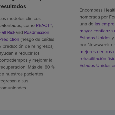
resultados
Encompass Healt
nombrada por Fo
Los modelos clínicos
una de
las empre
patentados, como
REACT™
,
mayor confianza 
Fall Risk
and
Readmission
Estados Unidos
y 
Prediction
(riesgo de caídas
por Newsweek e
y predicción de reingresos)
mejores centros 
ayudan a reducir los
rehabilitación físi
contratiempos y mejorar la
Estados Unidos 
recuperación. Más del 80 %
de nuestros pacientes
regresan a sus
comunidades.