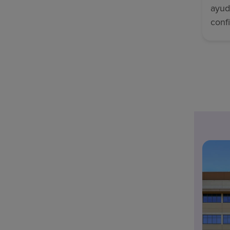
ayud
conf