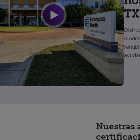
ho
TX
Disfru
modern
rehabi
ayudar
Nuestras 
certificac