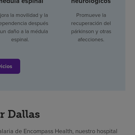
médula espinal
neurológicos
ora la movilidad y la
Promueve la
ependencia después
recuperación del
un daño a la médula
párkinson y otras
espinal.
afecciones.
vicios
r Dallas
alaria de Encompass Health, nuestro hospital