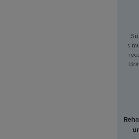
Su
simu
rec
Bra
Rehab
u