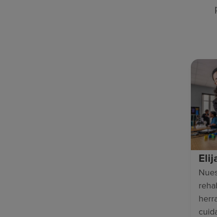
Eli
Nues
rehab
herr
cuid