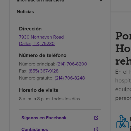
Noticias
Dirección
Po
7930 Northaven Road
Dallas,
TX,
75230
Hos
Número de teléfono
reh
Número principal:
(214) 706-8200
En el 
Fax:
(855) 367-9128
Número gratuito:
(214) 706-8248
hospit
equip
Horario de visita
perso
8 a. m. a 8 p. m. todos los días
Síganos en Facebook
Contáctenos