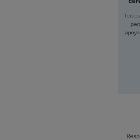
cer
Terapi
per
apoyar
Resp