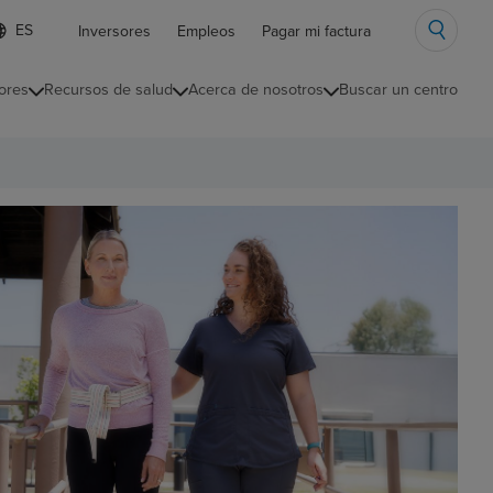
ista
Inversores
Empleos
Pagar mi factura
e
diomas
ores
Recursos de salud
Acerca de nosotros
Buscar un centro
ontraída